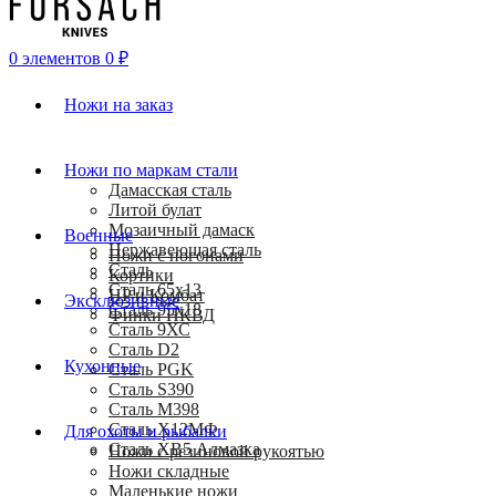
0
элементов
0
₽
Ножи на заказ
Ножи по маркам стали
Дамасская сталь
Литой булат
Мозаичный дамаск
Военные
Нержавеющая сталь
Ножи с погонами
Сталь
Кортики
Сталь 65х13
HP и Комбат
Эксклюзивные
Сталь 95х18
Финки НКВД
Сталь 9ХС
Сталь D2
Кухонные
Сталь PGK
Сталь S390
Сталь M398
Сталь Х12МФ
Для охоты и рыбалки
Сталь ХВ5 Алмазка
Ножи с резиновой рукоятью
Ножи складные
Маленькие ножи