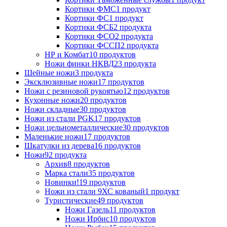
Кортики ФМС
1 продукт
Кортики ФС
1 продукт
Кортики ФСБ
2 продукта
Кортики ФСО
2 продукта
Кортики ФССП
2 продукта
НР и Комбат
10 продуктов
Ножи финки НКВД
23 продукта
Шейные ножи
3 продукта
Эксклюзивные ножи
17 продуктов
Ножи с резиновой рукоятью
12 продуктов
Кухонные ножи
20 продуктов
Ножи складные
30 продуктов
Ножи из стали PGK
17 продуктов
Ножи цельнометаллические
30 продуктов
Маленькие ножи
17 продуктов
Шкатулки из дерева
16 продуктов
Ножи
92 продукта
Архив
8 продуктов
Марка стали
35 продуктов
Новинки!
19 продуктов
Ножи из стали 9ХС кованый
1 продукт
Туристические
49 продуктов
Ножи Газель
11 продуктов
Ножи Ирбис
10 продуктов