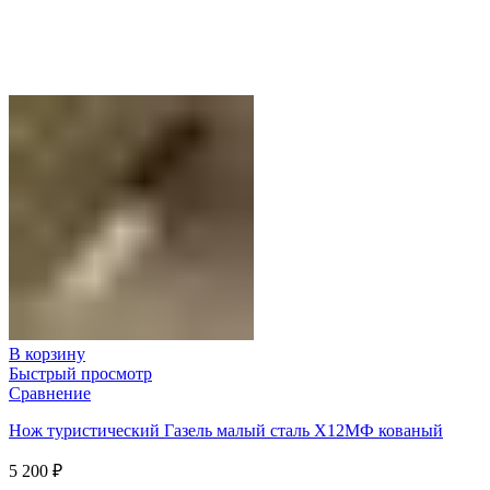
В корзину
Быстрый просмотр
Сравнение
Нож туристический Газель малый сталь Х12МФ кованый
5 200
₽