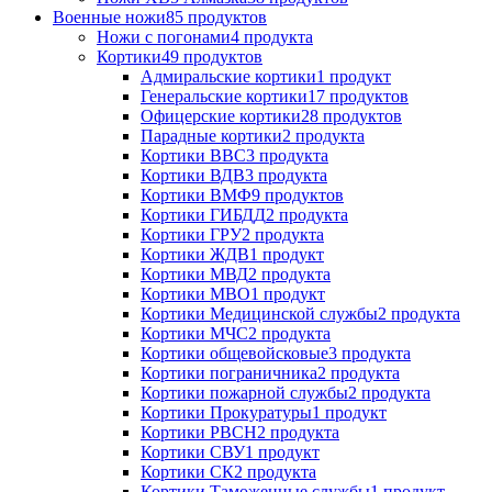
Военные ножи
85 продуктов
Ножи с погонами
4 продукта
Кортики
49 продуктов
Адмиральские кортики
1 продукт
Генеральские кортики
17 продуктов
Офицерские кортики
28 продуктов
Парадные кортики
2 продукта
Кортики ВВС
3 продукта
Кортики ВДВ
3 продукта
Кортики ВМФ
9 продуктов
Кортики ГИБДД
2 продукта
Кортики ГРУ
2 продукта
Кортики ЖДВ
1 продукт
Кортики МВД
2 продукта
Кортики МВО
1 продукт
Кортики Медицинской службы
2 продукта
Кортики МЧС
2 продукта
Кортики общевойсковые
3 продукта
Кортики пограничника
2 продукта
Кортики пожарной службы
2 продукта
Кортики Прокуратуры
1 продукт
Кортики РВСН
2 продукта
Кортики СВУ
1 продукт
Кортики СК
2 продукта
Кортики Таможенные службы
1 продукт