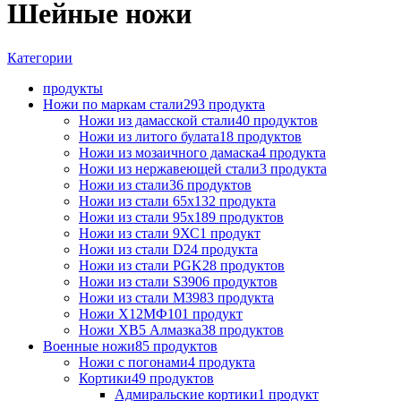
Шейные ножи
Категории
продукты
Ножи по маркам стали
293 продукта
Ножи из дамасской стали
40 продуктов
Ножи из литого булата
18 продуктов
Ножи из мозаичного дамаска
4 продукта
Ножи из нержавеющей стали
3 продукта
Ножи из стали
36 продуктов
Ножи из стали 65х13
2 продукта
Ножи из стали 95х18
9 продуктов
Ножи из стали 9ХС
1 продукт
Ножи из стали D2
4 продукта
Ножи из стали PGK
28 продуктов
Ножи из стали S390
6 продуктов
Ножи из стали М398
3 продукта
Ножи Х12МФ
101 продукт
Ножи ХВ5 Алмазка
38 продуктов
Военные ножи
85 продуктов
Ножи с погонами
4 продукта
Кортики
49 продуктов
Адмиральские кортики
1 продукт