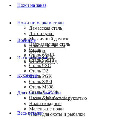
Ножи на заказ
Ножи по маркам стали
Дамасская сталь
Литой булат
Мозаичный дамаск
Военные
Нержавеющая сталь
Ножи с погонами
Сталь
Кортики
Сталь 65х13
HP и Комбат
Эксклюзивные
Сталь 95х18
Финки НКВД
Сталь 9ХС
Сталь D2
Кухонные
Сталь PGK
Сталь S390
Сталь M398
Сталь Х12МФ
Для охоты и рыбалки
Сталь ХВ5 Алмазка
Ножи с резиновой рукоятью
Ножи складные
Маленькие ножи
Весь каталог
Ножи для охоты и рыбалки