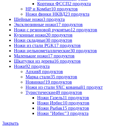
Кортики ФССП
2 продукта
НР и Комбат
10 продуктов
Ножи финки НКВД
23 продукта
Шейные ножи
3 продукта
Эксклюзивные ножи
17 продуктов
Ножи с резиновой рукоятью
12 продуктов
Кухонные ножи
20 продуктов
Ножи складные
30 продуктов
Ножи из стали PGK
17 продуктов
Ножи цельнометаллические
30 продуктов
Маленькие ножи
17 продуктов
Шкатулки из дерева
16 продуктов
Ножи
92 продукта
Архив
8 продуктов
Марка стали
35 продуктов
Новинки!
19 продуктов
Ножи из стали 9ХС кованый
1 продукт
Туристические
49 продуктов
Ножи Газель
11 продуктов
Ножи Ирбис
10 продуктов
Ножи Рыбак
15 продуктов
Ножи "Ирбис"
3 продукта
Закрыть