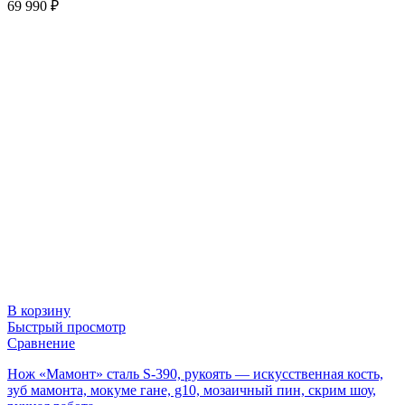
69 990
₽
В корзину
Быстрый просмотр
Сравнение
Нож «Мамонт» сталь S-390, рукоять — искусственная кость,
зуб мамонта, мокуме гане, g10, мозаичный пин, скрим шоу,