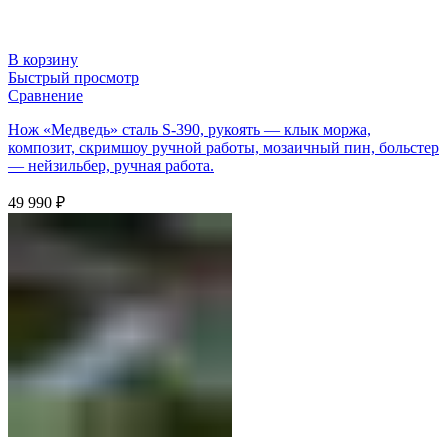
В корзину
Быстрый просмотр
Сравнение
Нож «Медведь» сталь S-390, рукоять — клык моржа,
композит, скримшоу ручной работы, мозаичный пин, больстер
— нейзильбер, ручная работа.
49 990
₽