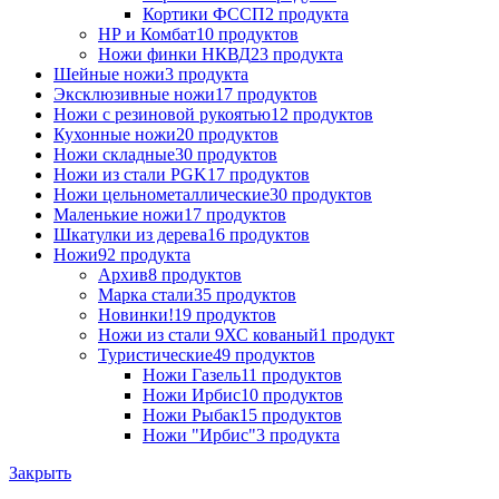
Кортики ФССП
2 продукта
НР и Комбат
10 продуктов
Ножи финки НКВД
23 продукта
Шейные ножи
3 продукта
Эксклюзивные ножи
17 продуктов
Ножи с резиновой рукоятью
12 продуктов
Кухонные ножи
20 продуктов
Ножи складные
30 продуктов
Ножи из стали PGK
17 продуктов
Ножи цельнометаллические
30 продуктов
Маленькие ножи
17 продуктов
Шкатулки из дерева
16 продуктов
Ножи
92 продукта
Архив
8 продуктов
Марка стали
35 продуктов
Новинки!
19 продуктов
Ножи из стали 9ХС кованый
1 продукт
Туристические
49 продуктов
Ножи Газель
11 продуктов
Ножи Ирбис
10 продуктов
Ножи Рыбак
15 продуктов
Ножи "Ирбис"
3 продукта
Закрыть