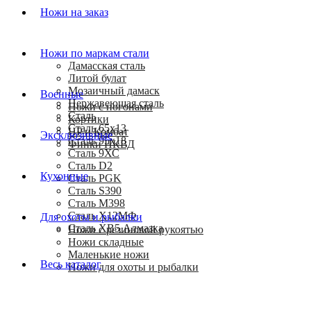
Ножи на заказ
Ножи по маркам стали
Дамасская сталь
Литой булат
Мозаичный дамаск
Военные
Нержавеющая сталь
Ножи с погонами
Сталь
Кортики
Сталь 65х13
HP и Комбат
Эксклюзивные
Сталь 95х18
Финки НКВД
Сталь 9ХС
Сталь D2
Кухонные
Сталь PGK
Сталь S390
Сталь M398
Сталь Х12МФ
Для охоты и рыбалки
Сталь ХВ5 Алмазка
Ножи с резиновой рукоятью
Ножи складные
Маленькие ножи
Весь каталог
Ножи для охоты и рыбалки