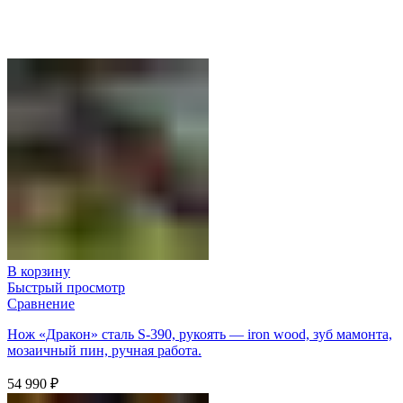
В корзину
Быстрый просмотр
Сравнение
Нож «Дракон» сталь S-390, рукоять — iron wood, зуб мамонта,
мозаичный пин, ручная работа.
54 990
₽