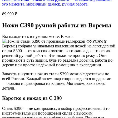
зуб мамонта, мозаичный дамаск, ручная работа.
89 990
₽
Ножи С390 ручной работы из Ворсмы
Вы находитесь в нужном месте. В маст
ерской ФУРСАЧ (г.
Ворсма) собрана уникальная коллекция ножей из легендарной
стали S390 — от классики охотничьего жанра до авторских
решений ручной работы. Эти ножи не просто режут. Они
проникают в суть задачи, будь то разделка добычи, работа по
дереву или просто надёжный помощник в экспедиции.
Заказать и купить нож из стали S390 можно с доставкой по
всей России. Каждый экземпляр сопровождается подарками
— ножны и гравировка на клинке. Мы знаем, как важны
детали.
Коротко о ножах из С 390
Сталь S390 — не компромисс, а выбор профессионала. Это
инструментальный порошковый сплав с высоким
содержанием ванадия, молибдена и кобальта. Простыми