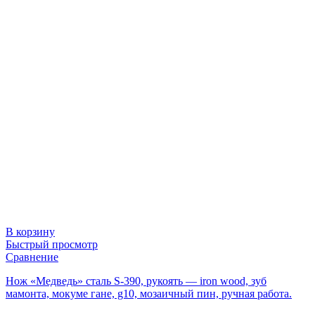
В корзину
Быстрый просмотр
Сравнение
Нож «Медведь» сталь S-390, рукоять — iron wood, зуб
мамонта, мокуме гане, g10, мозаичный пин, ручная работа.