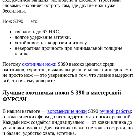
словами: сохраняет остроту там, где другие ножи уже
бессильны.
Нож S390 — это:
твёрдость до 67 HRC,
долгое удержание заточки,
устойчивость к коррозии и износу,
невероятная прочность при минимальной толщине
клинка.
Поэтому
охотничьи ножи
S390 высоко ценятся среди
охотников, туристов, выживальщиков и коллекционеров. Это
не просто нож — это уверенность в том, что лезвие выдержит
всё, что вы ему доверите.
Лучшие охотничьи ножи S 390 в мастерской
ФУРСАЧ
В нашем каталоге —
ворсменские ножи
S390
ручной работы
:
от классических форм до нестандартных авторских решений.
Каждый нож создаётся индивидуально — от ковки клинка до
установки рукояти. Для охотника важна не только острота, но
и баланс, удобство хвата, эстетика.