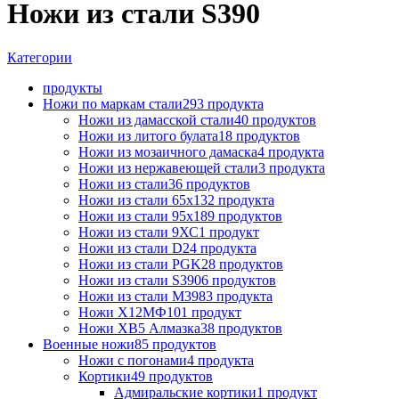
Ножи из стали S390
Категории
продукты
Ножи по маркам стали
293 продукта
Ножи из дамасской стали
40 продуктов
Ножи из литого булата
18 продуктов
Ножи из мозаичного дамаска
4 продукта
Ножи из нержавеющей стали
3 продукта
Ножи из стали
36 продуктов
Ножи из стали 65х13
2 продукта
Ножи из стали 95х18
9 продуктов
Ножи из стали 9ХС
1 продукт
Ножи из стали D2
4 продукта
Ножи из стали PGK
28 продуктов
Ножи из стали S390
6 продуктов
Ножи из стали М398
3 продукта
Ножи Х12МФ
101 продукт
Ножи ХВ5 Алмазка
38 продуктов
Военные ножи
85 продуктов
Ножи с погонами
4 продукта
Кортики
49 продуктов
Адмиральские кортики
1 продукт