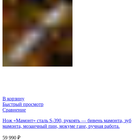
В корзину
Быстрый просмотр
Сравнение
Нож «Мамонт» сталь S-390, рукоять — бивень мамонта, зуб
мамонта, мозаичный пин, мокуме гане, ручная работа.
59 990
₽