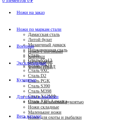
0
элементов
0
₽
Ножи на заказ
Ножи по маркам стали
Дамасская сталь
Литой булат
Мозаичный дамаск
Военные
Нержавеющая сталь
Ножи с погонами
Сталь
Кортики
Сталь 65х13
HP и Комбат
Эксклюзивные
Сталь 95х18
Финки НКВД
Сталь 9ХС
Сталь D2
Кухонные
Сталь PGK
Сталь S390
Сталь M398
Сталь Х12МФ
Для охоты и рыбалки
Сталь ХВ5 Алмазка
Ножи с резиновой рукоятью
Ножи складные
Маленькие ножи
Весь каталог
Ножи для охоты и рыбалки