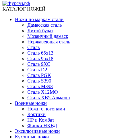
КАТАЛОГ НОЖЕЙ
Ножи по маркам стали
Дамасская сталь
Литой булат
Мозаичный дамаск
Нержавеющая сталь
Сталь
Сталь 65х13
Сталь 95х18
Сталь 9ХС
Сталь D2
Сталь PGK
Сталь S390
Сталь M398
Сталь Х12МФ
Сталь ХВ5 Алмазка
Военные ножи
Ножи с погонами
Кортики
HP и Комбат
Финки НКВД
Эксклюзивные ножи
Кухонные ножи