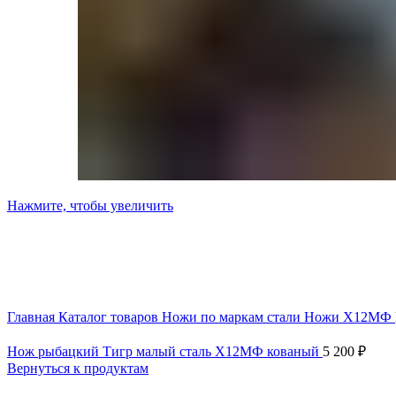
Нажмите, чтобы увеличить
Главная
Каталог товаров
Ножи по маркам стали
Ножи Х12МФ
Нож рыбацкий Тигр малый сталь Х12МФ кованый
5 200
₽
Вернуться к продуктам