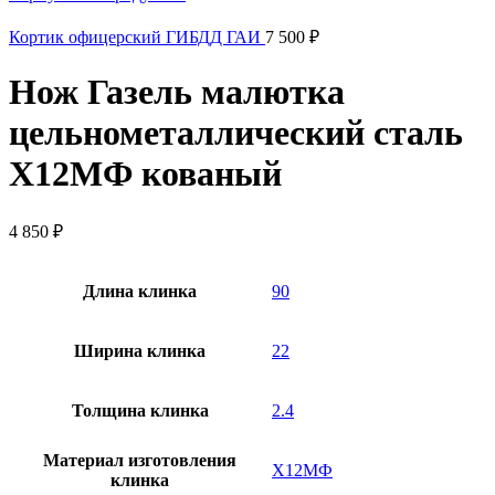
Кортик офицерский ГИБДД ГАИ
7 500
₽
Нож Газель малютка
цельнометаллический сталь
Х12МФ кованый
4 850
₽
Длина клинка
90
Ширина клинка
22
Толщина клинка
2.4
Материал изготовления
Х12МФ
клинка