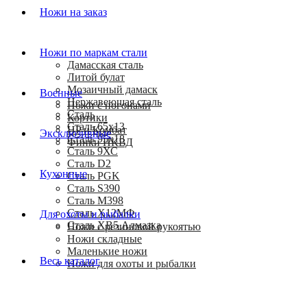
Ножи на заказ
Ножи по маркам стали
Дамасская сталь
Литой булат
Мозаичный дамаск
Военные
Нержавеющая сталь
Ножи с погонами
Сталь
Кортики
Сталь 65х13
HP и Комбат
Эксклюзивные
Сталь 95х18
Финки НКВД
Сталь 9ХС
Сталь D2
Кухонные
Сталь PGK
Сталь S390
Сталь M398
Сталь Х12МФ
Для охоты и рыбалки
Сталь ХВ5 Алмазка
Ножи с резиновой рукоятью
Ножи складные
Маленькие ножи
Весь каталог
Ножи для охоты и рыбалки