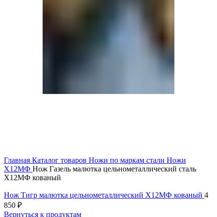
Главная
Каталог товаров
Ножи по маркам стали
Ножи
Х12МФ
Нож Газель малютка цельнометаллический сталь
Х12МФ кованый
Нож Тигр малютка цельнометаллический Х12МФ кованый
4
850
₽
Вернуться к продуктам