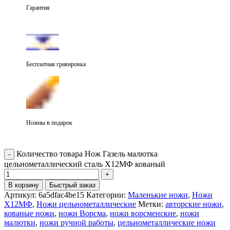
Гарантия
Бесплатная гравировка
Ножны в подарок
Количество товара Нож Газель малютка
цельнометаллический сталь Х12МФ кованый
В корзину
Быстрый заказ
Артикул:
6a5dfac4be15
Категории:
Маленькие ножи
,
Ножи
Х12МФ
,
Ножи цельнометаллические
Метки:
авторские ножи
,
кованые ножи
,
ножи Ворсма
,
ножи ворсменские
,
ножи
малютки
,
ножи ручной работы
,
цельнометаллические ножи