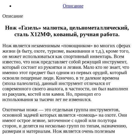
Описание
Описание
Нож «Газель» малютка, цельнометаллический,
сталь Х12МФ, кованый, ручная работа.
Нож является незаменимым «помощником» во многих сферах
жизни (в быту, охоте, туризме, выживании и т.д.), кроме того,
он может использоваться как спортивный инвентарь. Всем
известно, что нож представляет собой режущий инструмент,
который состоит из рукоятки и лезвия. Мало кто не знает, что
именно этот предмет был одним из первых орудий, который
освоили пещерные люди. Конечно, в те далекие времена
(эпоха палеолита), данный инструмент отличался от
современного своего аналога, в частности, он был выполнен
из ракушек, костей или камня. Но, принцип его
использования за тысячи лет не изменился.
Охотничьи ножи — это отдельная группа инструментов,
основной задачей которых является «помощь» на охоте. Они
имеют острое лезвие, заточенное с одной или полутора
сторон, и делятся на несколько групп по типам, назначению,
размерам и материалам. Нож является очень полезным