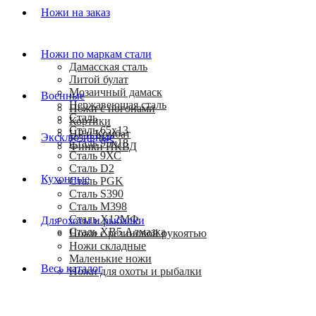
Ножи на заказ
Ножи по маркам стали
Дамасская сталь
Литой булат
Мозаичный дамаск
Военные
Нержавеющая сталь
Ножи с погонами
Сталь
Кортики
Сталь 65х13
HP и Комбат
Эксклюзивные
Сталь 95х18
Финки НКВД
Сталь 9ХС
Сталь D2
Кухонные
Сталь PGK
Сталь S390
Сталь M398
Сталь Х12МФ
Для охоты и рыбалки
Сталь ХВ5 Алмазка
Ножи с резиновой рукоятью
Ножи складные
Маленькие ножи
Весь каталог
Ножи для охоты и рыбалки