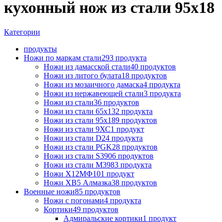
кухонный нож из стали 95х18
Категории
продукты
Ножи по маркам стали
293 продукта
Ножи из дамасской стали
40 продуктов
Ножи из литого булата
18 продуктов
Ножи из мозаичного дамаска
4 продукта
Ножи из нержавеющей стали
3 продукта
Ножи из стали
36 продуктов
Ножи из стали 65х13
2 продукта
Ножи из стали 95х18
9 продуктов
Ножи из стали 9ХС
1 продукт
Ножи из стали D2
4 продукта
Ножи из стали PGK
28 продуктов
Ножи из стали S390
6 продуктов
Ножи из стали М398
3 продукта
Ножи Х12МФ
101 продукт
Ножи ХВ5 Алмазка
38 продуктов
Военные ножи
85 продуктов
Ножи с погонами
4 продукта
Кортики
49 продуктов
Адмиральские кортики
1 продукт