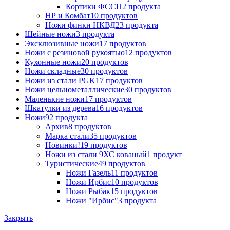
Кортики ФССП
2 продукта
НР и Комбат
10 продуктов
Ножи финки НКВД
23 продукта
Шейные ножи
3 продукта
Эксклюзивные ножи
17 продуктов
Ножи с резиновой рукоятью
12 продуктов
Кухонные ножи
20 продуктов
Ножи складные
30 продуктов
Ножи из стали PGK
17 продуктов
Ножи цельнометаллические
30 продуктов
Маленькие ножи
17 продуктов
Шкатулки из дерева
16 продуктов
Ножи
92 продукта
Архив
8 продуктов
Марка стали
35 продуктов
Новинки!
19 продуктов
Ножи из стали 9ХС кованый
1 продукт
Туристические
49 продуктов
Ножи Газель
11 продуктов
Ножи Ирбис
10 продуктов
Ножи Рыбак
15 продуктов
Ножи "Ирбис"
3 продукта
Закрыть