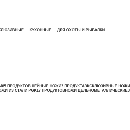
КЛЮЗИВНЫЕ
КУХОННЫЕ
ДЛЯ ОХОТЫ И РЫБАЛКИ
И
85 ПРОДУКТОВ
ШЕЙНЫЕ НОЖИ
3 ПРОДУКТА
ЭКСКЛЮЗИВНЫЕ НОЖИ
ОЖИ ИЗ СТАЛИ PGK
17 ПРОДУКТОВ
НОЖИ ЦЕЛЬНОМЕТАЛЛИЧЕСКИЕ