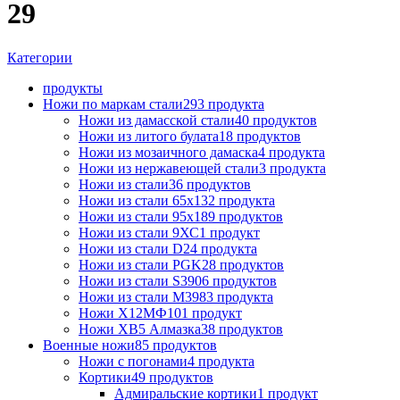
29
Категории
продукты
Ножи по маркам стали
293 продукта
Ножи из дамасской стали
40 продуктов
Ножи из литого булата
18 продуктов
Ножи из мозаичного дамаска
4 продукта
Ножи из нержавеющей стали
3 продукта
Ножи из стали
36 продуктов
Ножи из стали 65х13
2 продукта
Ножи из стали 95х18
9 продуктов
Ножи из стали 9ХС
1 продукт
Ножи из стали D2
4 продукта
Ножи из стали PGK
28 продуктов
Ножи из стали S390
6 продуктов
Ножи из стали М398
3 продукта
Ножи Х12МФ
101 продукт
Ножи ХВ5 Алмазка
38 продуктов
Военные ножи
85 продуктов
Ножи с погонами
4 продукта
Кортики
49 продуктов
Адмиральские кортики
1 продукт