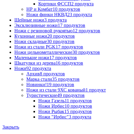
Кортики ФССП
2 продукта
НР и Комбат
10 продуктов
Ножи финки НКВД
23 продукта
Шейные ножи
3 продукта
Эксклюзивные ножи
17 продуктов
Ножи с резиновой рукоятью
12 продуктов
Кухонные ножи
20 продуктов
Ножи складные
30 продуктов
Ножи из стали PGK
17 продуктов
Ножи цельнометаллические
30 продуктов
Маленькие ножи
17 продуктов
Шкатулки из дерева
16 продуктов
Ножи
92 продукта
Архив
8 продуктов
Марка стали
35 продуктов
Новинки!
19 продуктов
Ножи из стали 9ХС кованый
1 продукт
Туристические
49 продуктов
Ножи Газель
11 продуктов
Ножи Ирбис
10 продуктов
Ножи Рыбак
15 продуктов
Ножи "Ирбис"
3 продукта
Закрыть