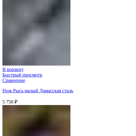
В корзину
Быстрый просмотр
Сравнение
Нож Рысь малый Дамасская сталь
5 750
₽