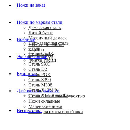
Ножи на заказ
Ножи по маркам стали
Дамасская сталь
Литой булат
Мозаичный дамаск
Военные
Нержавеющая сталь
Ножи с погонами
Сталь
Кортики
Сталь 65х13
HP и Комбат
Эксклюзивные
Сталь 95х18
Финки НКВД
Сталь 9ХС
Сталь D2
Кухонные
Сталь PGK
Сталь S390
Сталь M398
Сталь Х12МФ
Для охоты и рыбалки
Сталь ХВ5 Алмазка
Ножи с резиновой рукоятью
Ножи складные
Маленькие ножи
Весь каталог
Ножи для охоты и рыбалки