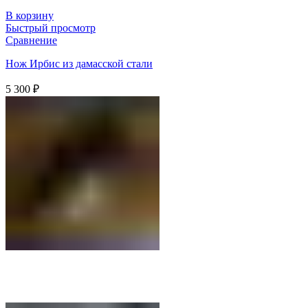
В корзину
Быстрый просмотр
Сравнение
Нож Ирбис из дамасской стали
5 300
₽