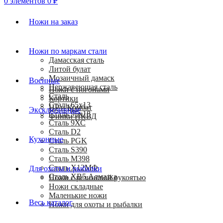
0
элементов
0
₽
Ножи на заказ
Ножи по маркам стали
Дамасская сталь
Литой булат
Мозаичный дамаск
Военные
Нержавеющая сталь
Ножи с погонами
Сталь
Кортики
Сталь 65х13
HP и Комбат
Эксклюзивные
Сталь 95х18
Финки НКВД
Сталь 9ХС
Сталь D2
Кухонные
Сталь PGK
Сталь S390
Сталь M398
Сталь Х12МФ
Для охоты и рыбалки
Сталь ХВ5 Алмазка
Ножи с резиновой рукоятью
Ножи складные
Маленькие ножи
Весь каталог
Ножи для охоты и рыбалки