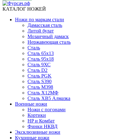
КАТАЛОГ НОЖЕЙ
Ножи по маркам стали
Дамасская сталь
Литой булат
Мозаичный дамаск
Нержавеющая сталь
Сталь
Сталь 65х13
Сталь 95х18
Сталь 9ХС
Сталь D2
Сталь PGK
Сталь S390
Сталь M398
Сталь Х12МФ
Сталь ХВ5 Алмазка
Военные ножи
Ножи с погонами
Кортики
HP и Комбат
Финки НКВД
Эксклюзивные ножи
Кухонные ножи