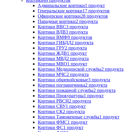
Кортики
49 продуктов
Адмиральские кортики
1 продукт
Генеральские кортики
17 продуктов
Офицерские кортики
28 продуктов
Парадные кортики
2 продукта
Кортики ВВС
3 продукта
Кортики ВДВ
3 продукта
Кортики ВМФ
9 продуктов
Кортики ГИБДД
2 продукта
Кортики ГРУ
2 продукта
Кортики ЖДВ
1 продукт
Кортики МВД
2 продукта
Кортики МВО
1 продукт
Кортики Медицинской службы
2 продукта
Кортики МЧС
2 продукта
Кортики общевойсковые
3 продукта
Кортики пограничника
2 продукта
Кортики пожарной службы
2 продукта
Кортики Прокуратуры
1 продукт
Кортики РВСН
2 продукта
Кортики СВУ
1 продукт
Кортики СК
2 продукта
Кортики Таможенные службы
1 продукт
Кортики ФМС
1 продукт
Кортики ФС
1 продукт