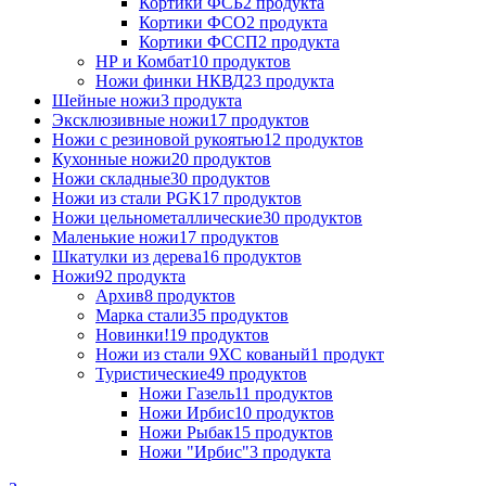
Кортики ФСБ
2 продукта
Кортики ФСО
2 продукта
Кортики ФССП
2 продукта
НР и Комбат
10 продуктов
Ножи финки НКВД
23 продукта
Шейные ножи
3 продукта
Эксклюзивные ножи
17 продуктов
Ножи с резиновой рукоятью
12 продуктов
Кухонные ножи
20 продуктов
Ножи складные
30 продуктов
Ножи из стали PGK
17 продуктов
Ножи цельнометаллические
30 продуктов
Маленькие ножи
17 продуктов
Шкатулки из дерева
16 продуктов
Ножи
92 продукта
Архив
8 продуктов
Марка стали
35 продуктов
Новинки!
19 продуктов
Ножи из стали 9ХС кованый
1 продукт
Туристические
49 продуктов
Ножи Газель
11 продуктов
Ножи Ирбис
10 продуктов
Ножи Рыбак
15 продуктов
Ножи "Ирбис"
3 продукта