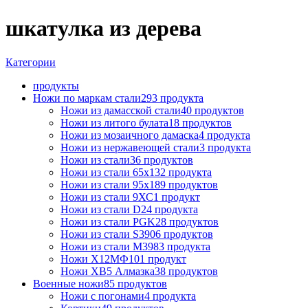
шкатулка из дерева
Категории
продукты
Ножи по маркам стали
293 продукта
Ножи из дамасской стали
40 продуктов
Ножи из литого булата
18 продуктов
Ножи из мозаичного дамаска
4 продукта
Ножи из нержавеющей стали
3 продукта
Ножи из стали
36 продуктов
Ножи из стали 65х13
2 продукта
Ножи из стали 95х18
9 продуктов
Ножи из стали 9ХС
1 продукт
Ножи из стали D2
4 продукта
Ножи из стали PGK
28 продуктов
Ножи из стали S390
6 продуктов
Ножи из стали М398
3 продукта
Ножи Х12МФ
101 продукт
Ножи ХВ5 Алмазка
38 продуктов
Военные ножи
85 продуктов
Ножи с погонами
4 продукта