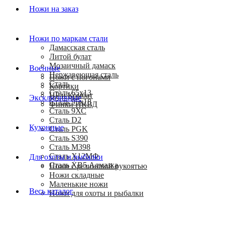
Ножи на заказ
Ножи по маркам стали
Дамасская сталь
Литой булат
Мозаичный дамаск
Военные
Нержавеющая сталь
Ножи с погонами
Сталь
Кортики
Сталь 65х13
HP и Комбат
Эксклюзивные
Сталь 95х18
Финки НКВД
Сталь 9ХС
Сталь D2
Кухонные
Сталь PGK
Сталь S390
Сталь M398
Сталь Х12МФ
Для охоты и рыбалки
Сталь ХВ5 Алмазка
Ножи с резиновой рукоятью
Ножи складные
Маленькие ножи
Весь каталог
Ножи для охоты и рыбалки