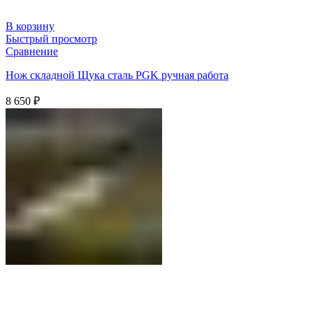
В корзину
Быстрый просмотр
Сравнение
Нож складной Щука сталь PGK ручная работа
8 650
₽