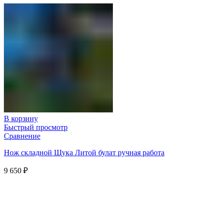
В корзину
Быстрый просмотр
Сравнение
Нож складной Щука Литой булат ручная работа
9 650
₽