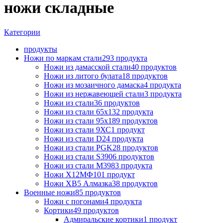
ножи складные
Категории
продукты
Ножи по маркам стали
293 продукта
Ножи из дамасской стали
40 продуктов
Ножи из литого булата
18 продуктов
Ножи из мозаичного дамаска
4 продукта
Ножи из нержавеющей стали
3 продукта
Ножи из стали
36 продуктов
Ножи из стали 65х13
2 продукта
Ножи из стали 95х18
9 продуктов
Ножи из стали 9ХС
1 продукт
Ножи из стали D2
4 продукта
Ножи из стали PGK
28 продуктов
Ножи из стали S390
6 продуктов
Ножи из стали М398
3 продукта
Ножи Х12МФ
101 продукт
Ножи ХВ5 Алмазка
38 продуктов
Военные ножи
85 продуктов
Ножи с погонами
4 продукта
Кортики
49 продуктов
Адмиральские кортики
1 продукт