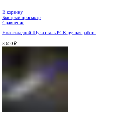
В корзину
Быстрый просмотр
Сравнение
Нож складной Щука сталь PGK ручная работа
8 650
₽