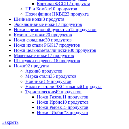
Кортики ФССП
2 продукта
НР и Комбат
10 продуктов
Ножи финки НКВД
23 продукта
Шейные ножи
3 продукта
Эксклюзивные ножи
17 продуктов
Ножи с резиновой рукоятью
12 продуктов
Кухонные ножи
20 продуктов
Ножи складные
30 продуктов
Ножи из стали PGK
17 продуктов
Ножи цельнометаллические
30 продуктов
Маленькие ножи
17 продуктов
Шкатулки из дерева
16 продуктов
Ножи
92 продукта
Архив
8 продуктов
Марка стали
35 продуктов
Новинки!
19 продуктов
Ножи из стали 9ХС кованый
1 продукт
Туристические
49 продуктов
Ножи Газель
11 продуктов
Ножи Ирбис
10 продуктов
Ножи Рыбак
15 продуктов
Ножи "Ирбис"
3 продукта
Закрыть