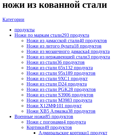
ножи из кованной стали
Категории
продукты
Ножи по маркам стали
293 продукта
Ножи из дамасской стали
40 продуктов
Ножи из литого булата
18 продуктов
Ножи из мозаичного дамаска
4 продукта
Ножи из нержавеющей стали
3 продукта
Ножи из стали
36 продуктов
Ножи из стали 65х13
2 продукта
Ножи из стали 95х18
9 продуктов
Ножи из стали 9ХС
1 продукт
Ножи из стали D2
4 продукта
Ножи из стали PGK
28 продуктов
Ножи из стали S390
6 продуктов
Ножи из стали М398
3 продукта
Ножи Х12МФ
101 продукт
Ножи ХВ5 Алмазка
38 продуктов
Военные ножи
85 продуктов
Ножи с погонами
4 продукта
Кортики
49 продуктов
Адмиральские кортики
1 продукт