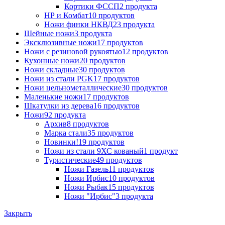
Кортики ФССП
2 продукта
НР и Комбат
10 продуктов
Ножи финки НКВД
23 продукта
Шейные ножи
3 продукта
Эксклюзивные ножи
17 продуктов
Ножи с резиновой рукоятью
12 продуктов
Кухонные ножи
20 продуктов
Ножи складные
30 продуктов
Ножи из стали PGK
17 продуктов
Ножи цельнометаллические
30 продуктов
Маленькие ножи
17 продуктов
Шкатулки из дерева
16 продуктов
Ножи
92 продукта
Архив
8 продуктов
Марка стали
35 продуктов
Новинки!
19 продуктов
Ножи из стали 9ХС кованый
1 продукт
Туристические
49 продуктов
Ножи Газель
11 продуктов
Ножи Ирбис
10 продуктов
Ножи Рыбак
15 продуктов
Ножи "Ирбис"
3 продукта
Закрыть