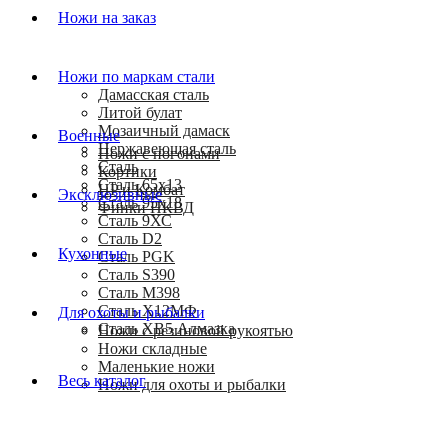
Ножи на заказ
Ножи по маркам стали
Дамасская сталь
Литой булат
Мозаичный дамаск
Военные
Нержавеющая сталь
Ножи с погонами
Сталь
Кортики
Сталь 65х13
HP и Комбат
Эксклюзивные
Сталь 95х18
Финки НКВД
Сталь 9ХС
Сталь D2
Кухонные
Сталь PGK
Сталь S390
Сталь M398
Сталь Х12МФ
Для охоты и рыбалки
Сталь ХВ5 Алмазка
Ножи с резиновой рукоятью
Ножи складные
Маленькие ножи
Весь каталог
Ножи для охоты и рыбалки