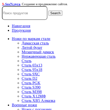
-SeoУслуга
. Создание и продвижение сайтов.
X
Search
Навигация
Продукция
Ножи по маркам стали
Дамасская сталь
Литой булат
Мозаичный дамаск
Нержавеющая сталь
Сталь
Сталь 65х13
Сталь 95х18
Сталь 9ХС
Сталь D2
Сталь PGK
Сталь S390
Сталь M398
Сталь Х12МФ
Сталь ХВ5 Алмазка
Военные ножи
Ножи с погонами