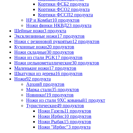
Кортики ФСБ
2 продукта
Кортики ФСО
2 продукта
Кортики ФССП
2 продукта
НР и Комбат
10 продуктов
Ножи финки НКВД
23 продукта
Шейные ножи
3 продукта
Эксклюзивные ножи
17 продуктов
Ножи с резиновой рукоятью
12 продуктов
Кухонные ножи
20 продуктов
Ножи складные
30 продуктов
Ножи из стали PGK
17 продуктов
Ножи цельнометаллические
30 продуктов
Маленькие ножи
17 продуктов
Шкатулки из дерева
16 продуктов
Ножи
92 продукта
Архив
8 продуктов
Марка стали
35 продуктов
Новинки!
19 продуктов
Ножи из стали 9ХС кованый
1 продукт
Туристические
49 продуктов
Ножи Газель
11 продуктов
Ножи Ирбис
10 продуктов
Ножи Рыбак
15 продуктов
Ножи "Ирбис"
3 продукта