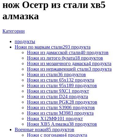
нож Осетр из стали хв5
алмазка
Категории
продукты
Ножи по маркам стали
293 продукта
Ножи из дамасской стали
40 продуктов
Ножи из литого булата
18 продуктов
Ножи из мозаичного дамаска
4 продукта
Ножи из нержавеющей стали
3 продукта
Ножи из стали
36 продуктов
Ножи из стали 65х13
2 продукта
Ножи из стали 95х18
9 продуктов
Ножи из стали 9ХС
1 продукт
Ножи из стали D2
4 продукта
Ножи из стали PGK
28 продуктов
Ножи из стали S390
6 продуктов
Ножи из стали М398
3 продукта
Ножи Х12МФ
101 продукт
Ножи ХВ5 Алмазка
38 продуктов
Военные ножи
85 продуктов
Ножи с погонами
4 продукта