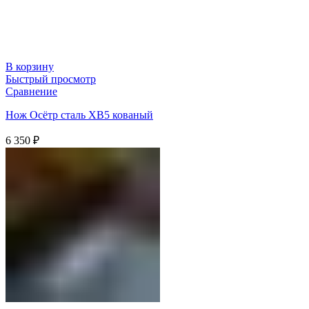
В корзину
Быстрый просмотр
Сравнение
Нож Осётр сталь ХВ5 кованый
6 350
₽