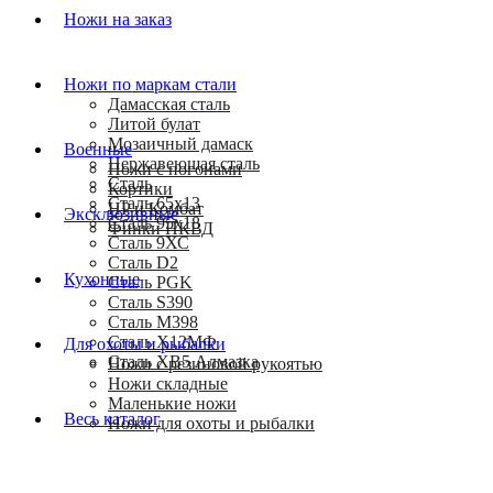
Ножи на заказ
Ножи по маркам стали
Дамасская сталь
Литой булат
Мозаичный дамаск
Военные
Нержавеющая сталь
Ножи с погонами
Сталь
Кортики
Сталь 65х13
HP и Комбат
Эксклюзивные
Сталь 95х18
Финки НКВД
Сталь 9ХС
Сталь D2
Кухонные
Сталь PGK
Сталь S390
Сталь M398
Сталь Х12МФ
Для охоты и рыбалки
Сталь ХВ5 Алмазка
Ножи с резиновой рукоятью
Ножи складные
Маленькие ножи
Весь каталог
Ножи для охоты и рыбалки