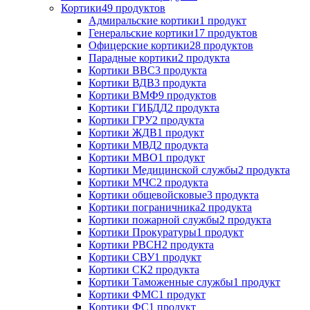
Кортики
49 продуктов
Адмиральские кортики
1 продукт
Генеральские кортики
17 продуктов
Офицерские кортики
28 продуктов
Парадные кортики
2 продукта
Кортики ВВС
3 продукта
Кортики ВДВ
3 продукта
Кортики ВМФ
9 продуктов
Кортики ГИБДД
2 продукта
Кортики ГРУ
2 продукта
Кортики ЖДВ
1 продукт
Кортики МВД
2 продукта
Кортики МВО
1 продукт
Кортики Медицинской службы
2 продукта
Кортики МЧС
2 продукта
Кортики общевойсковые
3 продукта
Кортики пограничника
2 продукта
Кортики пожарной службы
2 продукта
Кортики Прокуратуры
1 продукт
Кортики РВСН
2 продукта
Кортики СВУ
1 продукт
Кортики СК
2 продукта
Кортики Таможенные службы
1 продукт
Кортики ФМС
1 продукт
Кортики ФС
1 продукт