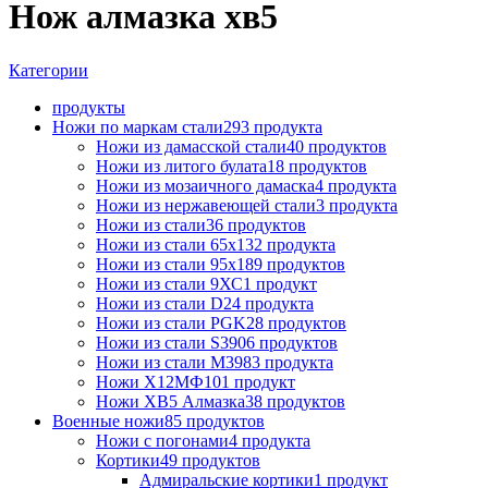
Нож алмазка хв5
Категории
продукты
Ножи по маркам стали
293 продукта
Ножи из дамасской стали
40 продуктов
Ножи из литого булата
18 продуктов
Ножи из мозаичного дамаска
4 продукта
Ножи из нержавеющей стали
3 продукта
Ножи из стали
36 продуктов
Ножи из стали 65х13
2 продукта
Ножи из стали 95х18
9 продуктов
Ножи из стали 9ХС
1 продукт
Ножи из стали D2
4 продукта
Ножи из стали PGK
28 продуктов
Ножи из стали S390
6 продуктов
Ножи из стали М398
3 продукта
Ножи Х12МФ
101 продукт
Ножи ХВ5 Алмазка
38 продуктов
Военные ножи
85 продуктов
Ножи с погонами
4 продукта
Кортики
49 продуктов
Адмиральские кортики
1 продукт