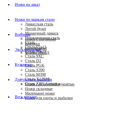
Ножи на заказ
Ножи по маркам стали
Дамасская сталь
Литой булат
Мозаичный дамаск
Военные
Нержавеющая сталь
Ножи с погонами
Сталь
Кортики
Сталь 65х13
HP и Комбат
Эксклюзивные
Сталь 95х18
Финки НКВД
Сталь 9ХС
Сталь D2
Кухонные
Сталь PGK
Сталь S390
Сталь M398
Сталь Х12МФ
Для охоты и рыбалки
Сталь ХВ5 Алмазка
Ножи с резиновой рукоятью
Ножи складные
Маленькие ножи
Весь каталог
Ножи для охоты и рыбалки