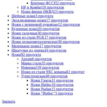
Кортики ФССП
2 продукта
НР и Комбат
10 продуктов
Ножи финки НКВД
23 продукта
Шейные ножи
3 продукта
Эксклюзивные ножи
17 продуктов
Ножи с резиновой рукоятью
12 продуктов
Кухонные ножи
20 продуктов
Ножи складные
30 продуктов
Ножи из стали PGK
17 продуктов
Ножи цельнометаллические
30 продуктов
Маленькие ножи
17 продуктов
Шкатулки из дерева
16 продуктов
Ножи
92 продукта
Архив
8 продуктов
Марка стали
35 продуктов
Новинки!
19 продуктов
Ножи из стали 9ХС кованый
1 продукт
Туристические
49 продуктов
Ножи Газель
11 продуктов
Ножи Ирбис
10 продуктов
Ножи Рыбак
15 продуктов
Ножи "Ирбис"
3 продукта
Закрыть