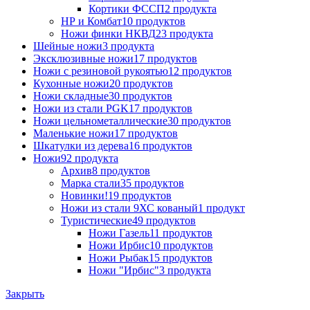
Кортики ФССП
2 продукта
НР и Комбат
10 продуктов
Ножи финки НКВД
23 продукта
Шейные ножи
3 продукта
Эксклюзивные ножи
17 продуктов
Ножи с резиновой рукоятью
12 продуктов
Кухонные ножи
20 продуктов
Ножи складные
30 продуктов
Ножи из стали PGK
17 продуктов
Ножи цельнометаллические
30 продуктов
Маленькие ножи
17 продуктов
Шкатулки из дерева
16 продуктов
Ножи
92 продукта
Архив
8 продуктов
Марка стали
35 продуктов
Новинки!
19 продуктов
Ножи из стали 9ХС кованый
1 продукт
Туристические
49 продуктов
Ножи Газель
11 продуктов
Ножи Ирбис
10 продуктов
Ножи Рыбак
15 продуктов
Ножи "Ирбис"
3 продукта
Закрыть