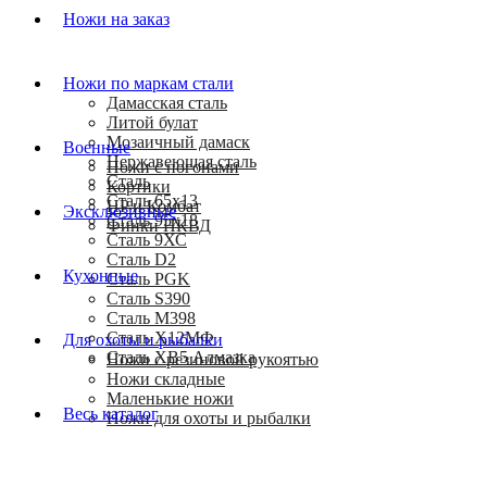
Ножи на заказ
Ножи по маркам стали
Дамасская сталь
Литой булат
Мозаичный дамаск
Военные
Нержавеющая сталь
Ножи с погонами
Сталь
Кортики
Сталь 65х13
HP и Комбат
Эксклюзивные
Сталь 95х18
Финки НКВД
Сталь 9ХС
Сталь D2
Кухонные
Сталь PGK
Сталь S390
Сталь M398
Сталь Х12МФ
Для охоты и рыбалки
Сталь ХВ5 Алмазка
Ножи с резиновой рукоятью
Ножи складные
Маленькие ножи
Весь каталог
Ножи для охоты и рыбалки