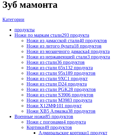
Зуб мамонта
Категории
продукты
Ножи по маркам стали
293 продукта
Ножи из дамасской стали
40 продуктов
Ножи из литого булата
18 продуктов
Ножи из мозаичного дамаска
4 продукта
Ножи из нержавеющей стали
3 продукта
Ножи из стали
36 продуктов
Ножи из стали 65х13
2 продукта
Ножи из стали 95х18
9 продуктов
Ножи из стали 9ХС
1 продукт
Ножи из стали D2
4 продукта
Ножи из стали PGK
28 продуктов
Ножи из стали S390
6 продуктов
Ножи из стали М398
3 продукта
Ножи Х12МФ
101 продукт
Ножи ХВ5 Алмазка
38 продуктов
Военные ножи
85 продуктов
Ножи с погонами
4 продукта
Кортики
49 продуктов
Адмиральские кортики
1 продукт