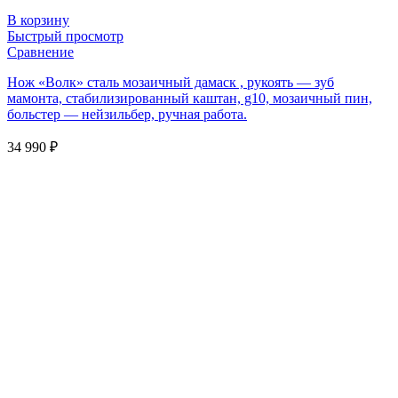
В корзину
Быстрый просмотр
Сравнение
Нож «Волк» сталь мозаичный дамаск , рукоять — зуб
мамонта, стабилизированный каштан, g10, мозаичный пин,
больстер — нейзильбер, ручная работа.
34 990
₽