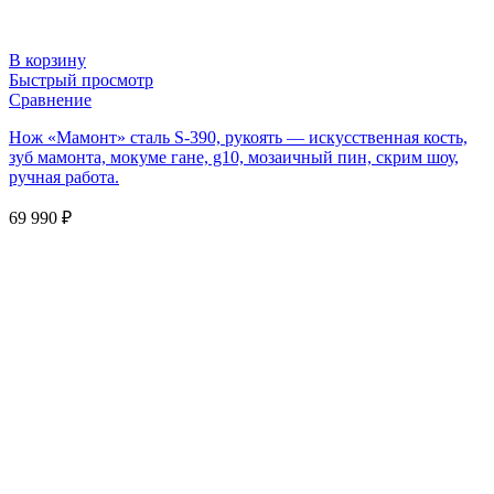
В корзину
Быстрый просмотр
Сравнение
Нож «Мамонт» сталь S-390, рукоять — искусственная кость,
зуб мамонта, мокуме гане, g10, мозаичный пин, скрим шоу,
ручная работа.
69 990
₽