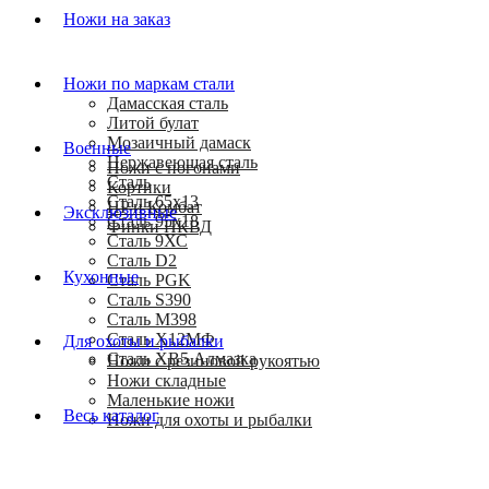
Ножи на заказ
Ножи по маркам стали
Дамасская сталь
Литой булат
Мозаичный дамаск
Военные
Нержавеющая сталь
Ножи с погонами
Сталь
Кортики
Сталь 65х13
HP и Комбат
Эксклюзивные
Сталь 95х18
Финки НКВД
Сталь 9ХС
Сталь D2
Кухонные
Сталь PGK
Сталь S390
Сталь M398
Сталь Х12МФ
Для охоты и рыбалки
Сталь ХВ5 Алмазка
Ножи с резиновой рукоятью
Ножи складные
Маленькие ножи
Весь каталог
Ножи для охоты и рыбалки