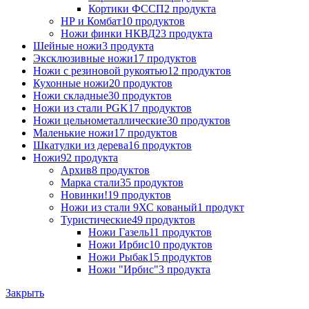
Кортики ФССП
2 продукта
НР и Комбат
10 продуктов
Ножи финки НКВД
23 продукта
Шейные ножи
3 продукта
Эксклюзивные ножи
17 продуктов
Ножи с резиновой рукоятью
12 продуктов
Кухонные ножи
20 продуктов
Ножи складные
30 продуктов
Ножи из стали PGK
17 продуктов
Ножи цельнометаллические
30 продуктов
Маленькие ножи
17 продуктов
Шкатулки из дерева
16 продуктов
Ножи
92 продукта
Архив
8 продуктов
Марка стали
35 продуктов
Новинки!
19 продуктов
Ножи из стали 9ХС кованый
1 продукт
Туристические
49 продуктов
Ножи Газель
11 продуктов
Ножи Ирбис
10 продуктов
Ножи Рыбак
15 продуктов
Ножи "Ирбис"
3 продукта
Закрыть