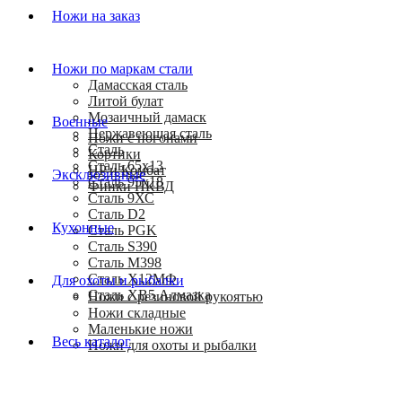
Ножи на заказ
Ножи по маркам стали
Дамасская сталь
Литой булат
Мозаичный дамаск
Военные
Нержавеющая сталь
Ножи с погонами
Сталь
Кортики
Сталь 65х13
HP и Комбат
Эксклюзивные
Сталь 95х18
Финки НКВД
Сталь 9ХС
Сталь D2
Кухонные
Сталь PGK
Сталь S390
Сталь M398
Сталь Х12МФ
Для охоты и рыбалки
Сталь ХВ5 Алмазка
Ножи с резиновой рукоятью
Ножи складные
Маленькие ножи
Весь каталог
Ножи для охоты и рыбалки