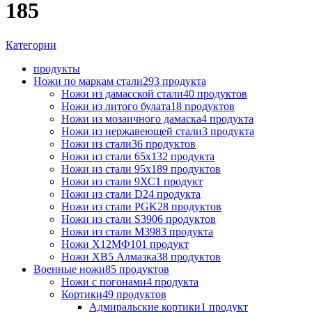
185
Категории
продукты
Ножи по маркам стали
293 продукта
Ножи из дамасской стали
40 продуктов
Ножи из литого булата
18 продуктов
Ножи из мозаичного дамаска
4 продукта
Ножи из нержавеющей стали
3 продукта
Ножи из стали
36 продуктов
Ножи из стали 65х13
2 продукта
Ножи из стали 95х18
9 продуктов
Ножи из стали 9ХС
1 продукт
Ножи из стали D2
4 продукта
Ножи из стали PGK
28 продуктов
Ножи из стали S390
6 продуктов
Ножи из стали М398
3 продукта
Ножи Х12МФ
101 продукт
Ножи ХВ5 Алмазка
38 продуктов
Военные ножи
85 продуктов
Ножи с погонами
4 продукта
Кортики
49 продуктов
Адмиральские кортики
1 продукт