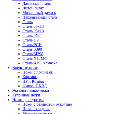
Дамасская сталь
Литой булат
Мозаичный дамаск
Нержавеющая сталь
Сталь
Сталь 65х13
Сталь 95х18
Сталь 9ХС
Сталь D2
Сталь PGK
Сталь S390
Сталь M398
Сталь Х12МФ
Сталь ХВ5 Алмазка
Военные ножи
Ножи с погонами
Кортики
HP и Комбат
Финки НКВД
Эксклюзивные ножи
Кухонные ножи
Ножи для туризма
Ножи с резиновой рукоятью
Ножи складные
Маленькие ножи