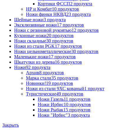
Кортики ФССП
2 продукта
НР и Комбат
10 продуктов
Ножи финки НКВД
23 продукта
Шейные ножи
3 продукта
Эксклюзивные ножи
17 продуктов
Ножи с резиновой рукоятью
12 продуктов
Кухонные ножи
20 продуктов
Ножи складные
30 продуктов
Ножи из стали PGK
17 продуктов
Ножи цельнометаллические
30 продуктов
Маленькие ножи
17 продуктов
Шкатулки из дерева
16 продуктов
Ножи
92 продукта
Архив
8 продуктов
Марка стали
35 продуктов
Новинки!
19 продуктов
Ножи из стали 9ХС кованый
1 продукт
Туристические
49 продуктов
Ножи Газель
11 продуктов
Ножи Ирбис
10 продуктов
Ножи Рыбак
15 продуктов
Ножи "Ирбис"
3 продукта
Закрыть