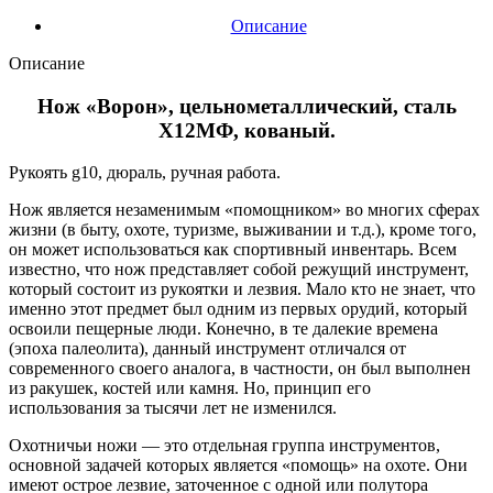
Описание
Описание
Нож «Ворон», цельнометаллический, сталь
Х12МФ, кованый.
Рукоять g10, дюраль, ручная работа.
Нож является незаменимым «помощником» во многих сферах
жизни (в быту, охоте, туризме, выживании и т.д.), кроме того,
он может использоваться как спортивный инвентарь. Всем
известно, что нож представляет собой режущий инструмент,
который состоит из рукоятки и лезвия. Мало кто не знает, что
именно этот предмет был одним из первых орудий, который
освоили пещерные люди. Конечно, в те далекие времена
(эпоха палеолита), данный инструмент отличался от
современного своего аналога, в частности, он был выполнен
из ракушек, костей или камня. Но, принцип его
использования за тысячи лет не изменился.
Охотничьи ножи — это отдельная группа инструментов,
основной задачей которых является «помощь» на охоте. Они
имеют острое лезвие, заточенное с одной или полутора