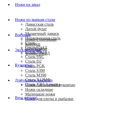
Ножи на заказ
Ножи по маркам стали
Дамасская сталь
Литой булат
Мозаичный дамаск
Военные
Нержавеющая сталь
Ножи с погонами
Сталь
Кортики
Сталь 65х13
HP и Комбат
Эксклюзивные
Сталь 95х18
Финки НКВД
Сталь 9ХС
Сталь D2
Кухонные
Сталь PGK
Сталь S390
Сталь M398
Сталь Х12МФ
Для охоты и рыбалки
Сталь ХВ5 Алмазка
Ножи с резиновой рукоятью
Ножи складные
Маленькие ножи
Весь каталог
Ножи для охоты и рыбалки