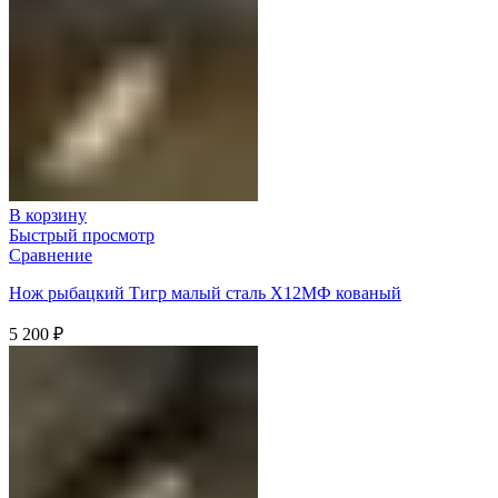
В корзину
Быстрый просмотр
Сравнение
Нож рыбацкий Тигр малый сталь Х12МФ кованый
5 200
₽