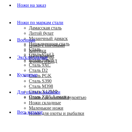
Ножи на заказ
Ножи по маркам стали
Дамасская сталь
Литой булат
Мозаичный дамаск
Военные
Нержавеющая сталь
Ножи с погонами
Сталь
Кортики
Сталь 65х13
HP и Комбат
Эксклюзивные
Сталь 95х18
Финки НКВД
Сталь 9ХС
Сталь D2
Кухонные
Сталь PGK
Сталь S390
Сталь M398
Сталь Х12МФ
Для охоты и рыбалки
Сталь ХВ5 Алмазка
Ножи с резиновой рукоятью
Ножи складные
Маленькие ножи
Весь каталог
Ножи для охоты и рыбалки