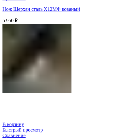
Нож Шерхан сталь Х12МФ кованый
5 950
₽
В корзину
Быстрый просмотр
Сравнение