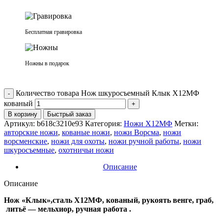
Бесплатная гравировка
Ножны в подарок
Количество товара Нож шкуросъемный Клык Х12МФ
кованый
В корзину
Быстрый заказ
Артикул:
b618c3210e93
Категория:
Ножи Х12МФ
Метки:
авторские ножи
,
кованые ножи
,
ножи Ворсма
,
ножи
ворсменские
,
ножи для охоты
,
ножи ручной работы
,
ножи
шкуросъемные
,
охотничьи ножи
Описание
Описание
Нож «Клык»,сталь Х12МФ, кованый, рукоять венге, граб,
литьё — мельхиор, ручная работа .