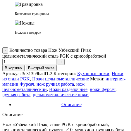
Бесплатная гравировка
Ножны в подарок
Количество товара Нож Узбекский Пчак
цельнометаллический сталь PGK с криообработкой
В корзину
Быстрый заказ
Артикул:
3e313b9badf1-2
Категории:
Кухонные ножи
,
Ножи
из стали PGK
,
Ножи цельнометаллические
Метки:
интернет-
магазин Фурсач
,
нож ручная работа
,
нож
цельнометаллический
,
Ножи разделочные
,
ножи фурсач
,
ручная работа
,
цельнометаллические ножи
Описание
Описание
Нож «Узбекский Пчак, сталь PGK с криообработкой,
цельнометаллический, рукоять g10, мельхиор, ручная работа .