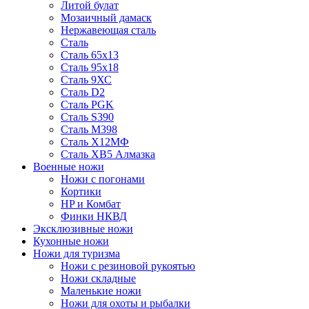
Литой булат
Мозаичный дамаск
Нержавеющая сталь
Сталь
Сталь 65х13
Сталь 95х18
Сталь 9ХС
Сталь D2
Сталь PGK
Сталь S390
Сталь M398
Сталь Х12МФ
Сталь ХВ5 Алмазка
Военные ножи
Ножи с погонами
Кортики
HP и Комбат
Финки НКВД
Эксклюзивные ножи
Кухонные ножи
Ножи для туризма
Ножи с резиновой рукоятью
Ножи складные
Маленькие ножи
Ножи для охоты и рыбалки