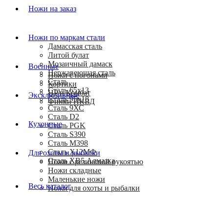
Ножи на заказ
Ножи по маркам стали
Дамасская сталь
Литой булат
Мозаичный дамаск
Военные
Нержавеющая сталь
Ножи с погонами
Сталь
Кортики
Сталь 65х13
HP и Комбат
Эксклюзивные
Сталь 95х18
Финки НКВД
Сталь 9ХС
Сталь D2
Кухонные
Сталь PGK
Сталь S390
Сталь M398
Сталь Х12МФ
Для охоты и рыбалки
Сталь ХВ5 Алмазка
Ножи с резиновой рукоятью
Ножи складные
Маленькие ножи
Весь каталог
Ножи для охоты и рыбалки