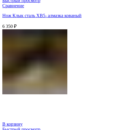
Быстрый просмотр
Сравнение
Нож Клык сталь ХВ5- алмазка кованый
6 350
₽
В корзину
Быстрый просмотр