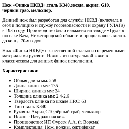
Нож «Финка НКВД»,сталь К340,звезда, акрил, G10,
чёрный граб, мельхиор.
Данный нож был разработан для службы НКВД (включала в
себя и полицию и службу госбезопасности и охрану ГУЛАГа)
в 1935 году. Производство было налажено на заводе «Труд» в
поселке Вача, Нижегородской области и продолжалось вплоть
до конца 70-х годов.
Нож «Финка НКВД» с качественной сталью и современными
материалами рукояти. Ножны из натуральной кожи в
классическом для данных финок исполнении.
Характеристики:
Общая длина мм: 258
Длина клинка мм: 135
Ширина клинка мм: 24
Толщина клинка мм: 2,4-2,6
Твердость клинка по шкале HRC: 63
Тип стали: К340
Рукоять: Акрил,G10,чёрный граб, мельхиор.
Ножны: Натуральная кожа.
Производство: ИП Фурсач А.А. (г. Ворсма)
Комплектация: Нож, ножны, сертификат.