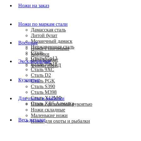
Ножи на заказ
Ножи по маркам стали
Дамасская сталь
Литой булат
Мозаичный дамаск
Военные
Нержавеющая сталь
Ножи с погонами
Сталь
Кортики
Сталь 65х13
HP и Комбат
Эксклюзивные
Сталь 95х18
Финки НКВД
Сталь 9ХС
Сталь D2
Кухонные
Сталь PGK
Сталь S390
Сталь M398
Сталь Х12МФ
Для охоты и рыбалки
Сталь ХВ5 Алмазка
Ножи с резиновой рукоятью
Ножи складные
Маленькие ножи
Весь каталог
Ножи для охоты и рыбалки