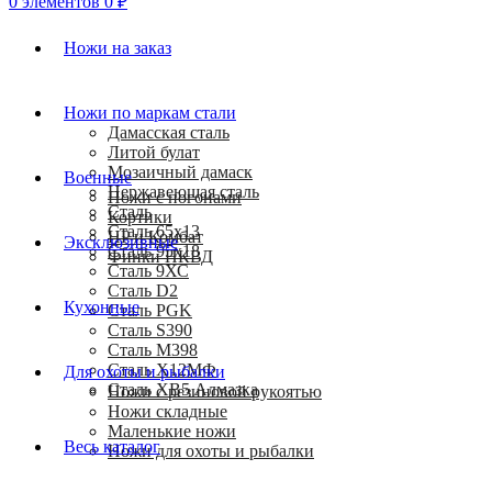
0
элементов
0
₽
Ножи на заказ
Ножи по маркам стали
Дамасская сталь
Литой булат
Мозаичный дамаск
Военные
Нержавеющая сталь
Ножи с погонами
Сталь
Кортики
Сталь 65х13
HP и Комбат
Эксклюзивные
Сталь 95х18
Финки НКВД
Сталь 9ХС
Сталь D2
Кухонные
Сталь PGK
Сталь S390
Сталь M398
Сталь Х12МФ
Для охоты и рыбалки
Сталь ХВ5 Алмазка
Ножи с резиновой рукоятью
Ножи складные
Маленькие ножи
Весь каталог
Ножи для охоты и рыбалки