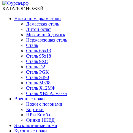
КАТАЛОГ НОЖЕЙ
Ножи по маркам стали
Дамасская сталь
Литой булат
Мозаичный дамаск
Нержавеющая сталь
Сталь
Сталь 65х13
Сталь 95х18
Сталь 9ХС
Сталь D2
Сталь PGK
Сталь S390
Сталь M398
Сталь Х12МФ
Сталь ХВ5 Алмазка
Военные ножи
Ножи с погонами
Кортики
HP и Комбат
Финки НКВД
Эксклюзивные ножи
Кухонные ножи