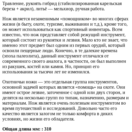
Травление, рукоять гибрид (стабилизированная карельская
береза + акрил), литьё — мельхиор, ручная работа.
Нож является незаменимым «помощником» во многих сферах
жизни (в быту, охоте, туризме, выживании и т.д.), кроме того,
он может использоваться как спортивный инвентарь. Всем
известно, что нож представляет собой режущий инструмент,
который состоит из рукоятки и лезвия. Мало кто не знает, что
именно этот предмет был одним из первых орудий, который
освоили пещерные люди. Конечно, в те далекие времена
(эпоха палеолита), данный инструмент отличался от
современного своего аналога, в частности, он был выполнен
из ракушек, костей или камня. Но, принцип его
использования за тысячи лет не изменился.
Охотничьи ножи — это отдельная группа инструментов,
основной задачей которых является «помощь» на охоте. Они
имеют острое лезвие, заточенное с одной или двух сторон, и
делятся на несколько групп по типам, назначению, размерам и
материалам. Нож является очень полезным инструментом во
время путешествий и исследований. Довольно часто его
качество является залогом не только комфорта в диких
условиях, но жизни его обладателя.
Общая длина мм: : 310