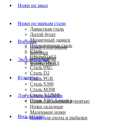
Ножи на заказ
Ножи по маркам стали
Дамасская сталь
Литой булат
Мозаичный дамаск
Военные
Нержавеющая сталь
Ножи с погонами
Сталь
Кортики
Сталь 65х13
HP и Комбат
Эксклюзивные
Сталь 95х18
Финки НКВД
Сталь 9ХС
Сталь D2
Кухонные
Сталь PGK
Сталь S390
Сталь M398
Сталь Х12МФ
Для охоты и рыбалки
Сталь ХВ5 Алмазка
Ножи с резиновой рукоятью
Ножи складные
Маленькие ножи
Весь каталог
Ножи для охоты и рыбалки