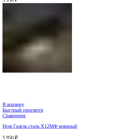
В корзину
Быстрый просмотр
Сравнение
Нож Газель сталь Х12МФ кованый
5 950
₽