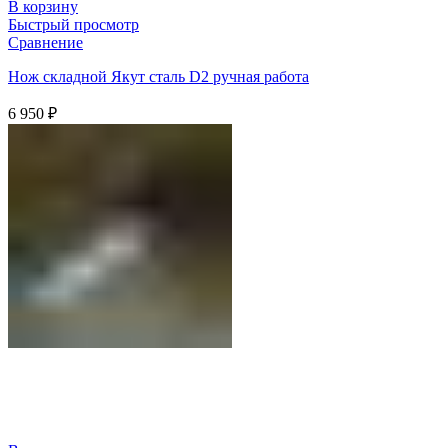
В корзину
Быстрый просмотр
Сравнение
Нож складной Якут сталь D2 ручная работа
6 950
₽