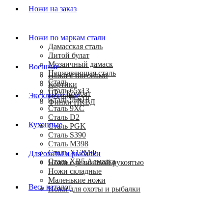
Ножи на заказ
Ножи по маркам стали
Дамасская сталь
Литой булат
Мозаичный дамаск
Военные
Нержавеющая сталь
Ножи с погонами
Сталь
Кортики
Сталь 65х13
HP и Комбат
Эксклюзивные
Сталь 95х18
Финки НКВД
Сталь 9ХС
Сталь D2
Кухонные
Сталь PGK
Сталь S390
Сталь M398
Сталь Х12МФ
Для охоты и рыбалки
Сталь ХВ5 Алмазка
Ножи с резиновой рукоятью
Ножи складные
Маленькие ножи
Весь каталог
Ножи для охоты и рыбалки