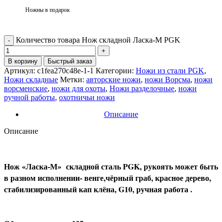
Ножны в подарок
Количество товара Нож складной Ласка-М PGK
В корзину
Быстрый заказ
Артикул:
c1fea270c48e-1-1
Категории:
Ножи из стали PGK
,
Ножи складные
Метки:
авторские ножи
,
ножи Ворсма
,
ножи
ворсменские
,
ножи для охоты
,
Ножи разделочные
,
ножи
ручной работы
,
охотничьи ножи
Описание
Описание
Нож «Ласка-М» складной сталь PGK, рукоять может быть
в разном исполнении- венге,чёрный граб, красное дерево,
стабилизированный кап клёна, G10, ручная работа .