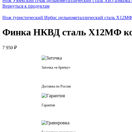
Нож Узбекский Пчак цельнометаллический сталь ХВ5 алмазка
Вернуться к продуктам
Нож туристический Ирбис цельнометаллический сталь Х12М
Финка НКВД сталь Х12МФ к
7 950
₽
Заточка «в бритву»
Доставка по России
Гарантия