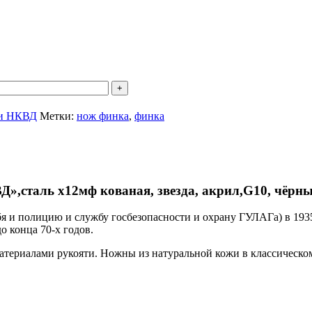
и НКВД
Метки:
нож финка
,
финка
,сталь х12мф кованая, звезда, акрил,G10, чёрны
 и полицию и службу госбезопасности и охрану ГУЛАГа) в 1935
о конца 70-х годов.
териалами рукояти. Ножны из натуральной кожи в классическо