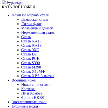
КАТАЛОГ НОЖЕЙ
Ножи по маркам стали
Дамасская сталь
Литой булат
Мозаичный дамаск
Нержавеющая сталь
Сталь
Сталь 65х13
Сталь 95х18
Сталь 9ХС
Сталь D2
Сталь PGK
Сталь S390
Сталь M398
Сталь Х12МФ
Сталь ХВ5 Алмазка
Военные ножи
Ножи с погонами
Кортики
HP и Комбат
Финки НКВД
Эксклюзивные ножи
Кухонные ножи