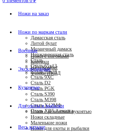
0
элементов
0
₽
Ножи на заказ
Ножи по маркам стали
Дамасская сталь
Литой булат
Мозаичный дамаск
Военные
Нержавеющая сталь
Ножи с погонами
Сталь
Кортики
Сталь 65х13
HP и Комбат
Эксклюзивные
Сталь 95х18
Финки НКВД
Сталь 9ХС
Сталь D2
Кухонные
Сталь PGK
Сталь S390
Сталь M398
Сталь Х12МФ
Для охоты и рыбалки
Сталь ХВ5 Алмазка
Ножи с резиновой рукоятью
Ножи складные
Маленькие ножи
Весь каталог
Ножи для охоты и рыбалки