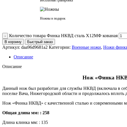
Бесплатная гравировка
Ножны в подарок
Количество товара Финка НКВД сталь Х12МФ кованая
В корзину
Быстрый заказ
Артикул:
daa96d9681a2
Категории:
Военные ножи
,
Ножи финк
Описание
Описание
Нож «Финка НКВД»
Данный нож был разработан для службы НКВД (включала в себя
поселке Вача, Нижегородской области и продолжалось вплоть д
Нож «Финка НКВД» с качественной сталью и современными ма
Общая длина мм: : 258
Длина клинка мм: : 135