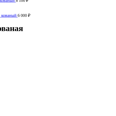
 кованый
8 100
₽
Ф кованый
6 000
₽
ованая