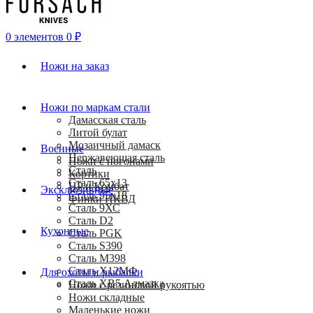
0
элементов
0
₽
Ножи на заказ
Ножи по маркам стали
Дамасская сталь
Литой булат
Мозаичный дамаск
Военные
Нержавеющая сталь
Ножи с погонами
Сталь
Кортики
Сталь 65х13
HP и Комбат
Эксклюзивные
Сталь 95х18
Финки НКВД
Сталь 9ХС
Сталь D2
Кухонные
Сталь PGK
Сталь S390
Сталь M398
Сталь Х12МФ
Для охоты и рыбалки
Сталь ХВ5 Алмазка
Ножи с резиновой рукоятью
Ножи складные
Маленькие ножи