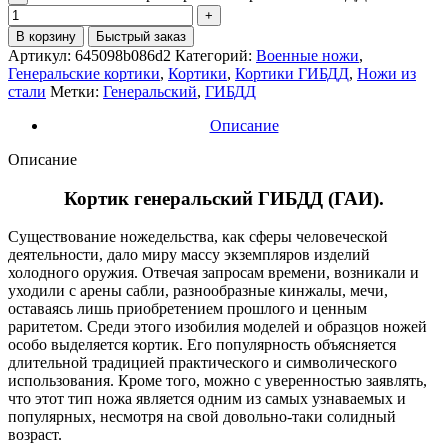
В корзину
Быстрый заказ
Артикул:
645098b086d2
Категорий:
Военные ножи
,
Генеральские кортики
,
Кортики
,
Кортики ГИБДД
,
Ножи из
стали
Метки:
Генеральский
,
ГИБДД
Описание
Описание
Кортик генеральский ГИБДД (ГАИ).
Существование ножедельства, как сферы человеческой
деятельности, дало миру массу экземпляров изделий
холодного оружия. Отвечая запросам времени, возникали и
уходили с арены сабли, разнообразные кинжалы, мечи,
оставаясь лишь приобретением прошлого и ценным
раритетом. Среди этого изобилия моделей и образцов ножей
особо выделяется кортик. Его популярность объясняется
длительной традицией практического и символического
использования. Кроме того, можно с уверенностью заявлять,
что этот тип ножа является одним из самых узнаваемых и
популярных, несмотря на свой довольно-таки солидный
возраст.