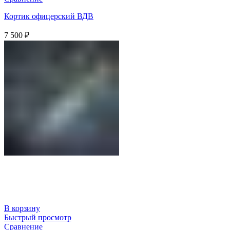
Кортик офицерский ВДВ
7 500
₽
В корзину
Быстрый просмотр
Сравнение